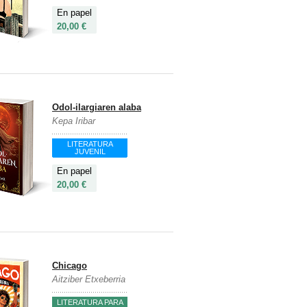
En papel
20,00 €
Odol-ilargiaren alaba
Kepa Iribar
LITERATURA
JUVENIL
En papel
20,00 €
Chicago
Aitziber Etxeberria
LITERATURA PARA