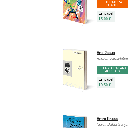
LITERATURA
INFANTIL
En papel
15,00 €
Ene Jesus
Ramon Saizarbitor
LITERATURA PARA
ADULTOS
En papel
19,50 €
Entre líneas
Nerea Balda Sanju