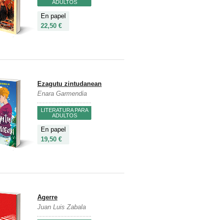
ADULTOS
En papel
22,50 €
Ezagutu zintudanean
Enara Garmendia
LITERATURA PARA
ADULTOS
En papel
19,50 €
Agerre
Juan Luis Zabala