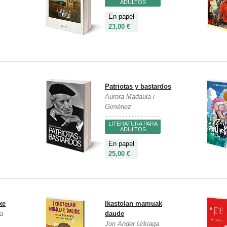
ADULTOS
En papel
23,00 €
Patriotas y bastardos
Aurora Madaula i
Giménez
LITERATURA PARA
ADULTOS
En papel
25,00 €
xe
Ikastolan mamuak
a
daude
Jon Ander Urkiaga