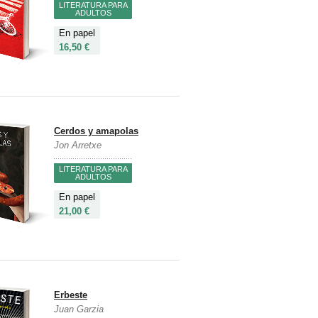
LITERATURA PARA
ADULTOS
En papel
16,50 €
Cerdos y amapolas
Jon Arretxe
LITERATURA PARA
ADULTOS
En papel
21,00 €
Erbeste
Juan Garzia