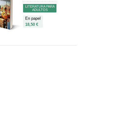
LITERATURA PARA
ADULTOS
En papel
18,50 €